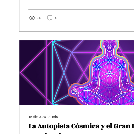
50
0
18 dic 2024
∙
3
min
La Autopista Cósmica y el Gran 