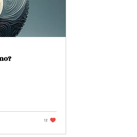
smo?
12