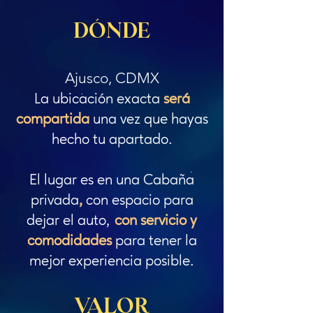
DÓNDE​
Ajusco, CDMX
La ubicación exacta
será
compartida
una vez que hayas
hecho tu apartado.
El lugar es en una Cabaña
privada
,
con espacio para
dejar el auto,
con servicio y
comodidades
para tener la
mejor experiencia posible.
VALOR​​