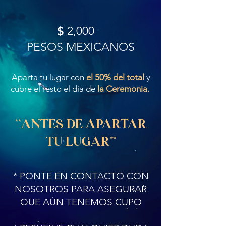
2,000
PESOS MEXICANOS
Aparta tu lugar con
el 50% del total
y
cubre el resto el día de
la Ceremonia.
**ANTES DE APARTAR
TU LUGAR**
* PONTE EN CONTACTO CON
NOSOTROS PARA ASEGURAR
QUE AÚN TENEMOS CUPO