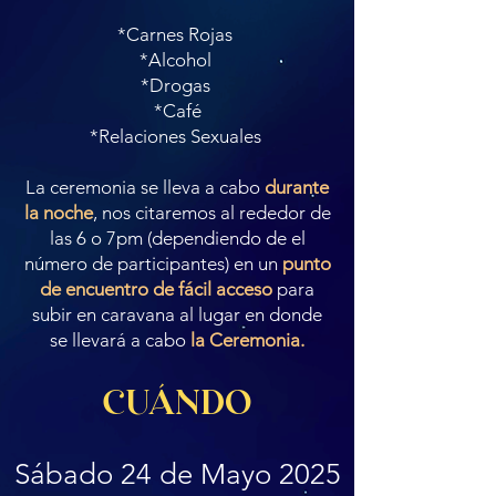
*Carnes Rojas
*Alcohol
*Drogas
*Café
*Relaciones Sexuales
La ceremonia se lleva a cabo
durante
la noche
, nos citaremos al rededor de
las 6 o 7pm (dependiendo de el
número de participantes) en un
punto
de encuentro de fácil acceso
para
subir en caravana al lugar en donde
se llevará a cabo
la Ceremonia.
CUÁNDO
Sábado 24 de Mayo 2025​